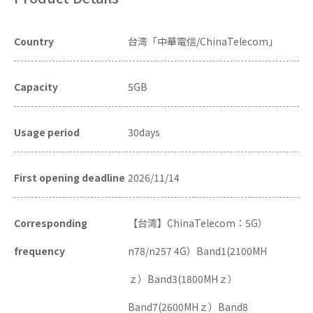
Country
台湾「中華電信/ChinaTelecom」
Capacity
5GB
Usage period
30days
First opening deadline
2026/11/14
Corresponding
【台湾】ChinaTelecom：5G）
frequency
n78/n257 4G）Band1(2100MH
ｚ）Band3(1800MHｚ）
Band7(2600MHｚ）Band8