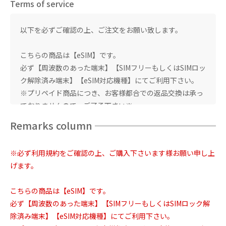
Terms of service
以下を必ずご確認の上、ご注文をお願い致します。
こちらの商品は【eSIM】です。
必ず【周波数のあった端末】【SIMフリーもしくはSIMロッ
ク解除済み端末】【eSIM対応機種】にてご利用下さい。
※プリペイド商品につき、お客様都合での返品交換は承っ
ておりませんので、ご了承下さい※
Remarks column
ご設定方法はホームページをご確認下さい。
※必ず利用規約をご確認の上、ご購入下さいます様お願い申し上
※設定方法【IOS】
げます。
https://www.bwijp.com/manual/IOS_Taiwan_eSIM_ver01.pdf
【Android】
こちらの商品は【eSIM】です。
https://www.bwijp.com/manual/Android_Taiwan_eSIM_ver01
必ず【周波数のあった端末】【SIMフリーもしくはSIMロック解
※IOSにてご利用の場合：他SIMの構成プロファイルが残っ
除済み端末】【eSIM対応機種】にてご利用下さい。
ていると干渉することがございます。