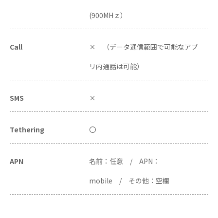
(900MHｚ）
Call
× （データ通信範囲で可能なアプ
リ内通話は可能）
SMS
×
Tethering
〇
APN
名前：任意 / APN：
mobile / その他：空欄