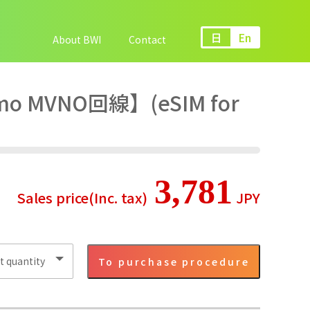
日
En
About BWI
Contact
MVNO回線】(eSIM for
3,781
To purchase procedure