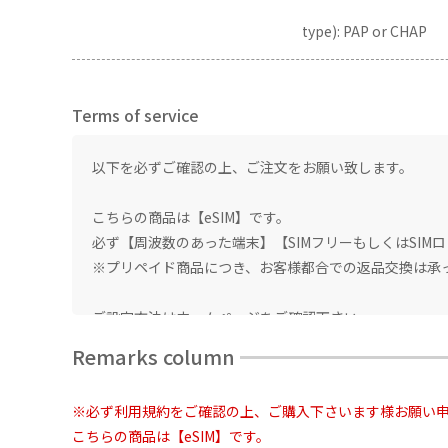
type): PAP or CHAP
Terms of service
以下を必ずご確認の上、ご注文をお願い致します。
こちらの商品は【eSIM】です。
必ず【周波数のあった端末】【SIMフリーもしくはSIM
※プリペイド商品につき、お客様都合での返品交換は承
ご設定方法はホームページをご確認下さい。
※設定方法【IOS】https://www.bwijp.com/manual/ios
Remarks column
【Android】https://www.bwijp.com/manual/a
※IOSにてご利用の場合：他SIMの構成プロファイルが
※必ず利用規約をご確認の上、ご購入下さいます様お願い
必ず他SIMの構成プロファイルは削除してください！！
こちらの商品は【eSIM】です。