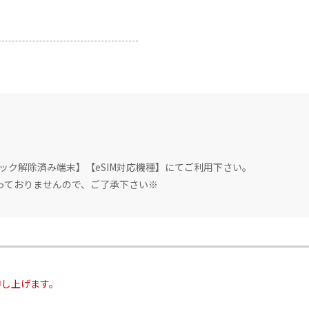
ロック解除済み端末】【eSIM対応機種】にてご利用下さい。
っておりませんので、ご了承下さい※
_japna_eSIM.pdf
ndroid_japan_eSIM.pdf
残っていると干渉することがございます。
申し上げます。
（設定→一般→VPNとデバイス管理→を開いた画面）