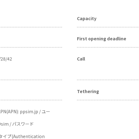
Capacity
First opening deadline
/28/42
Call
Tethering
PN(APN): ppsim.jp / ユー
p@sim / パスワード
証タイプ(Authentication