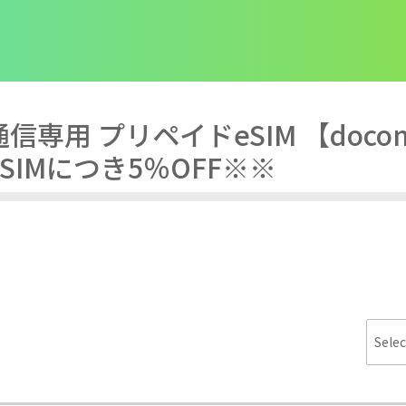
専用 プリペイドeSIM 【docomo 
※※eSIMにつき5％OFF※※