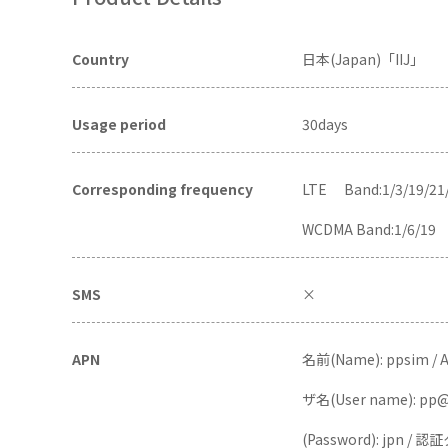
Country
日本(Japan)「IIJ」
Usage period
30days
Corresponding frequency
LTE Band:1/3/19/21
WCDMA Band:1/6/19
SMS
×
APN
名前(Name): ppsim / A
ザ名(User name): p
(Password): jpn / 認